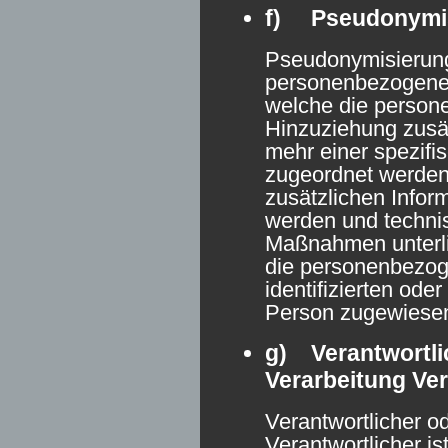
f) Pseudonymi
Pseudonymisierung 
personenbezogener
welche die perso
Hinzuziehung zusät
mehr einer spezifi
zugeordnet werden
zusätzlichen Infor
werden und techni
Maßnahmen unterli
die personenbezog
identifizierten oder
Person zugewiese
g) Verantwortlic
Verarbeitung Ver
Verantwortlicher od
Verantwortlicher ist