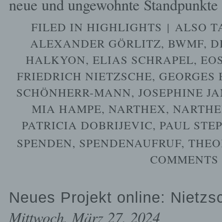
neue und ungewohnte Standpunkte
FILED IN
HIGHLIGHTS
|
ALSO 
ALEXANDER GÖRLITZ
,
BWMF
,
D
HALKYON
,
ELIAS SCHRAPEL
,
EOS
FRIEDRICH NIETZSCHE
,
GEORGES 
SCHÖNHERR-MANN
,
JOSEPHINE J
MIA HAMPE
,
NARTHEX
,
NARTHE
PATRICIA DOBRIJEVIC
,
PAUL STE
SPENDEN
,
SPENDENAUFRUF
,
THEO
COMMENTS 
Neues Projekt online: Nietz
Mittwoch, März 27, 2024