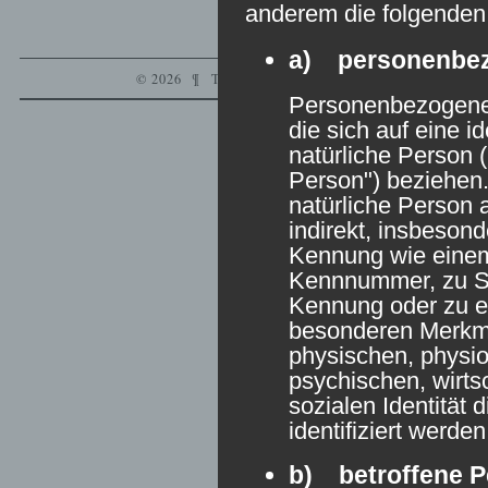
anderem die folgenden 
a) personenbe
© 2026
¶
THANKS,
WORDPRESS
.
¶
VERYPLAI
Personenbezogene 
die sich auf eine id
natürliche Person 
Person") beziehen. 
natürliche Person 
indirekt, insbeson
Kennung wie eine
Kennnummer, zu St
Kennung oder zu 
besonderen Merkma
physischen, physio
psychischen, wirtsc
sozialen Identität 
identifiziert werde
b) betroffene P