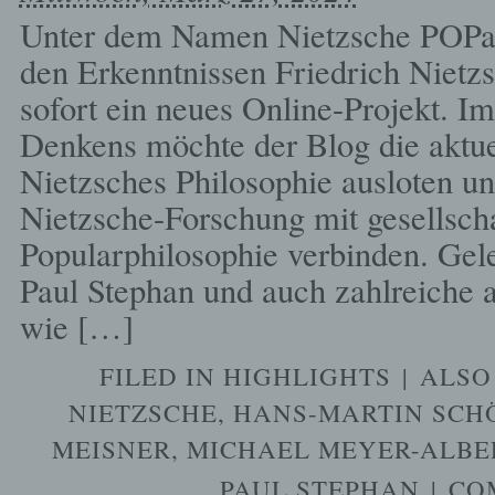
Unter dem Namen Nietzsche POPar
den Erkenntnissen Friedrich Nietzs
sofort ein neues Online-Projekt. Im
Denkens möchte der Blog die aktue
Nietzsches Philosophie ausloten u
Nietzsche-Forschung mit gesellscha
Popularphilosophie verbinden. Gele
Paul Stephan und auch zahlreiche 
wie […]
FILED IN
HIGHLIGHTS
|
ALSO
NIETZSCHE
,
HANS-MARTIN SC
MEISNER
,
MICHAEL MEYER-ALBE
PAUL STEPHAN
|
CO