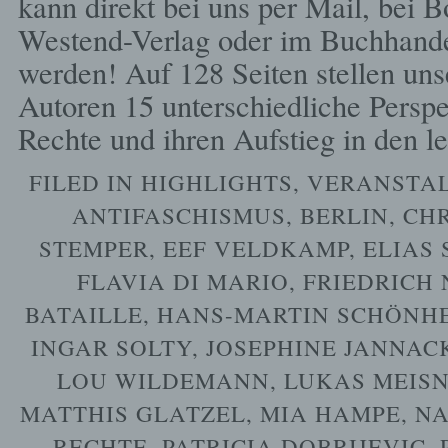
kann direkt bei uns per Mail, bei 
Westend-Verlag oder im Buchhande
werden! Auf 128 Seiten stellen un
Autoren 15 unterschiedliche Persp
Rechte und ihren Aufstieg in den l
FILED IN
HIGHLIGHTS
,
VERANSTA
ANTIFASCHISMUS
,
BERLIN
,
CHR
STEMPER
,
EEF VELDKAMP
,
ELIAS
FLAVIA DI MARIO
,
FRIEDRICH 
BATAILLE
,
HANS-MARTIN SCHÖNH
INGAR SOLTY
,
JOSEPHINE JANNAC
LOU WILDEMANN
,
LUKAS MEIS
MATTHIS GLATZEL
,
MIA HAMPE
,
N
RECHTE
,
PATRICIA DOBRIJEVIC
,