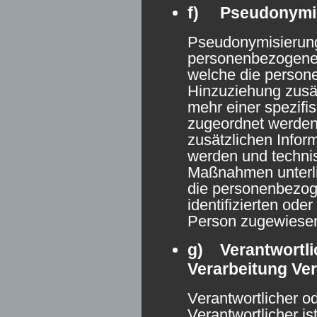
f) Pseudonymi
Pseudonymisierung 
personenbezogener
welche die perso
Hinzuziehung zusät
mehr einer spezifi
zugeordnet werden
zusätzlichen Infor
werden und techni
Maßnahmen unterli
die personenbezog
identifizierten oder
Person zugewiese
g) Verantwortlic
Verarbeitung Ver
Verantwortlicher od
Verantwortlicher ist