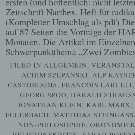
ersten (und hoffentlich: nicht letzt
Zeitschrift Narthex. Heft für radi
(Kompletter Umschlag als pdf) Di
auf 87 Seiten die Vorträge der HAR
Monaten. Die Artikel im Einzelne
Schwerpunktthema „Zwei Zombies
FILED IN
ALLGEMEIN
,
VERANSTA
ACHIM SZEPANSKI
,
ALP KAYSE
CASTORIADIS
,
FRANCOIS LARUELL
GEORG SPOO
,
HARALD STRAUSS
JONATHAN KLEIN
,
KARL MARX
,
FEUERBACH
,
MATTHIAS STEINGASS
NON-PHILOSOPHIE
,
ÖKONOMIEK
RELIGIONSKRITIK
,
SARAH ROSEN