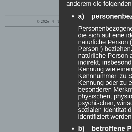
anderem die folgenden 
a) personenbe
© 2026
¶
THANKS,
WORDPRESS
.
¶
VERYPLAI
Personenbezogene 
die sich auf eine id
natürliche Person 
Person") beziehen. 
natürliche Person 
indirekt, insbeson
Kennung wie eine
Kennnummer, zu St
Kennung oder zu 
besonderen Merkma
physischen, physio
psychischen, wirtsc
sozialen Identität 
identifiziert werde
b) betroffene P